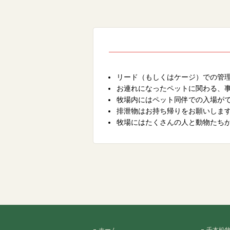
フン・その他の汚物は、飼い主さ
場内の遊具（アジリティー)は犬
場内の施設を故意に破損させた場
動物保護の精神に反するような行
リード（もしくはケージ）での管
お連れになったペットに関わる、
牧場内にはペット同伴での入場が
排泄物はお持ち帰りをお願いしま
牧場にはたくさんの人と動物たち