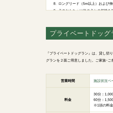
ロングリード（5m以上）および
犬のおもちゃは他の犬との相性を
犬が、飼い主さまの命令を聞けな
てください。
プライベートドッグ
闘犬または番犬として訓練された
無断で訓練等の営業活動はご遠慮
威嚇、マウンティングなど、他者
動物保護の精神に反するような行
『プライベートドッグラン』は、貸し切り
フン・その他の汚物は、飼い主さ
グランを２面ご用意しました。ご家族･ご
場内の遊具（アジリティー）は犬
場内の施設を故意に破損させた場
営業時間
施設状況ペ
犬のみを残しての退場はできませ
30分：1,00
料金
60分：1,50
※1頭の料