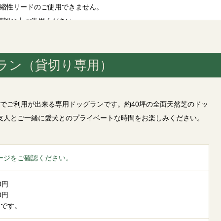
伸縮性リードのご使用できません。
確認の上ご使用ください。
い状態になった時は、速やかに興奮した原因から離してください。必要
ラン（貸切り専用）
犬および極端に吠える犬は、入場を制限させていただく場合がございま
下さい。
に迷惑となるような行為は直ちにやめさせてください。
為、あるいは著しく他者に迷惑な行為・行動が見られる場合は退場して
でご利用が出来る専用ドッグランです。約40坪の全面天然芝のドッ
まが責任を持ってお持ち帰りください。
友人とご一緒に愛犬とのプライベートな時間をお楽しみください。
用のものです。人間が使用しますと思わぬ事故につながりますのでおや
合、または破損する行為を放置した場合、修理実費をご請求する場合が
ージをご確認ください。
ん。
0円
0円
金です。