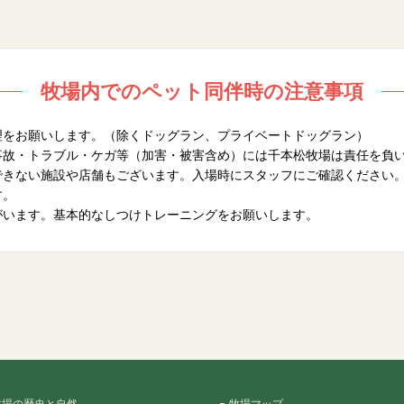
まが責任を持ってお持ち帰りください。
用のものです。人間が使用しますと思わぬ事故につながりますのでおやめ
合、または破損する行為を放置した場合、修理実費をご請求する場合が
牧場内でのペット同伴時の注意事項
為、あるいは著しく他者に迷惑な行為・行動が見られる場合は退場して
理をお願いします。（除くドッグラン、プライベートドッグラン）
事故・トラブル・ケガ等（加害・被害含め）には千本松牧場は責任を負
できない施設や店舗もございます。入場時にスタッフにご確認ください
す。
がいます。基本的なしつけトレーニングをお願いします。